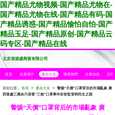
国产精品尤物视频-国产精品尤物在-
国产精品尤物在线-国产精品有码-国
产精品诱惑-国产精品愉怕自怕-国产
精品玉足-国产精品原创-国产精品云
码专区-国产精品在线
北京澎源盛商貿有限公司
首頁
企業簡介
產品大全
聯系我們
企業信息
訪客
>
>
當前位置：
首頁
產品大全
警惕“天價”口罩背后的市場亂象 廣
西查處三萬余只假冒“三無”口罩事件折射監管與民生之困
警惕“天價”口罩背后的市場亂象 廣