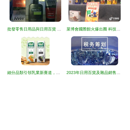
批發零售日用品與日用百貨 利潤與模式解析
菜博會國際館火爆出圈 科技與文化交融，日用雜品銷售成亮點
細分品類引領乳業新賽道，日用雜品銷售印證 消費者需求是銷量的終極驅動力
2023年日用百貨及雜品銷售企業稅務籌劃關鍵方法解析