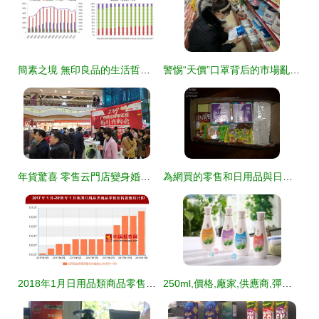
簡素之境 無印良品的生活哲學與精細營銷
警惕“天價”口罩背后的市場亂象 廣西查處三萬余只假冒“三無”口罩事件折射監管與民生之困
年貨驚喜 零售云門店變身婚房，日用百貨銷量暴漲
為網買的零售和日用品與日用百貨銷售 線上線下融合的未來趨勢
2018年1月日用品類商品零售價格同比上漲 分析與展望
250ml,價格,廠家,供應商,彈簧,中山市東區信美日用品商行 熱賣促銷 阿土伯網